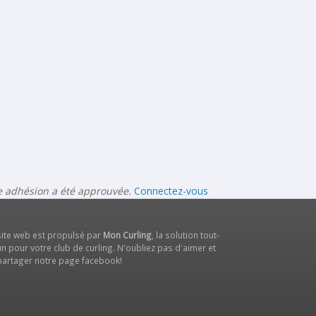
re adhésion a été approuvée.
Connectez-vous
site web est propulsé par
Mon Curling
, la solution tout-
n pour votre club de curling. N'oubliez pas d'aimer et
partager notre
page facebook
!