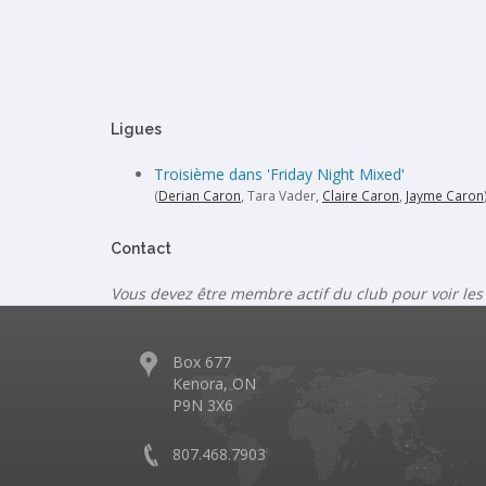
Ligues
Troisième dans 'Friday Night Mixed'
(
Derian Caron
, Tara Vader,
Claire Caron
,
Jayme Caron
Contact
Vous devez être membre actif du club pour voir les
Box 677
Kenora, ON
P9N 3X6
807.468.7903