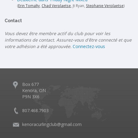
(
Erin Tomalty
,
Chad Verplaetse
, Jt Ryan,
Stephanie Verplaetse
)
Contact
Vous devez être membre actif du club pour voir les
informations de contact. Assurez-vous d'être connecté et que
votre adhésion a été approuvée.
Connectez-vous
Box 677
Kenora, ON
P9N 3X6
807.468.7903
kenoracurlingclub@gmail.com