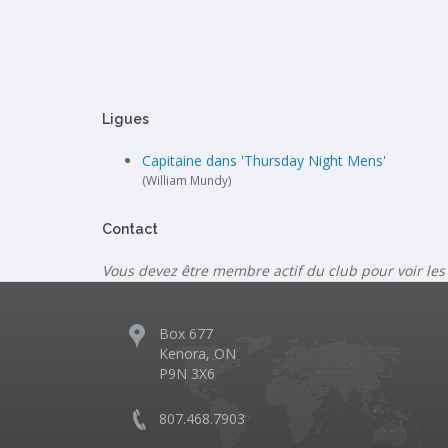
Ligues
Capitaine dans 'Thursday Night Mens'
(William Mundy)
Contact
Vous devez être membre actif du club pour voir les
Box 677
Kenora, ON
P9N 3X6
807.468.7903