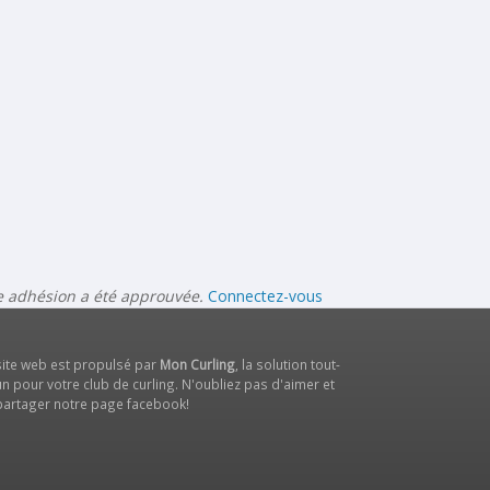
re adhésion a été approuvée.
Connectez-vous
site web est propulsé par
Mon Curling
, la solution tout-
n pour votre club de curling. N'oubliez pas d'aimer et
partager notre
page facebook
!