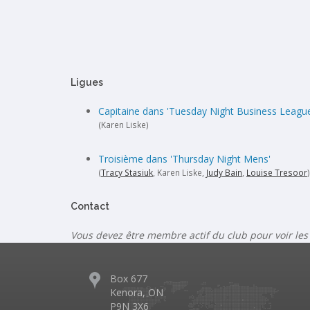
Ligues
Capitaine dans 'Tuesday Night Business Leagu
(Karen Liske)
Troisième dans 'Thursday Night Mens'
(
Tracy Stasiuk
, Karen Liske,
Judy Bain
,
Louise Tresoor
)
Contact
Vous devez être membre actif du club pour voir les
Box 677
Kenora, ON
P9N 3X6