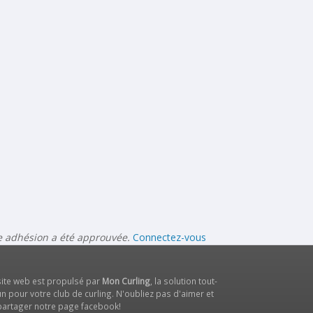
re adhésion a été approuvée.
Connectez-vous
site web est propulsé par
Mon Curling
, la solution tout-
n pour votre club de curling. N'oubliez pas d'aimer et
partager notre
page facebook
!