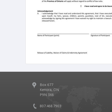
Box 677
Kenora, ON
P9N 3X6
807.468.7903