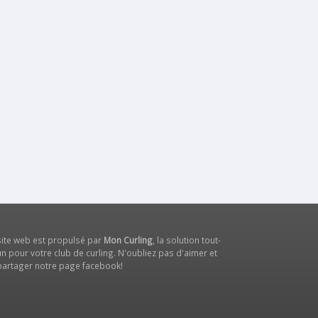
site web est propulsé par
Mon Curling
, la solution tout-
n pour votre club de curling. N'oubliez pas d'aimer et
partager notre
page facebook
!