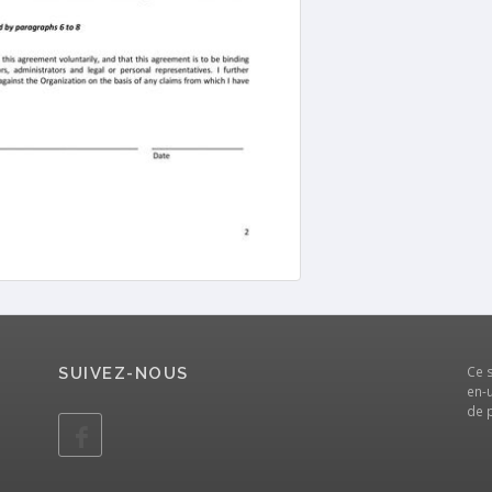
Ce 
SUIVEZ-NOUS
en-u
de 