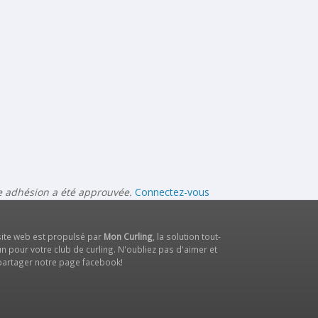
re adhésion a été approuvée.
Connectez-vous
site web est propulsé par
Mon Curling
, la solution tout-
n pour votre club de curling. N'oubliez pas d'aimer et
partager notre
page facebook
!