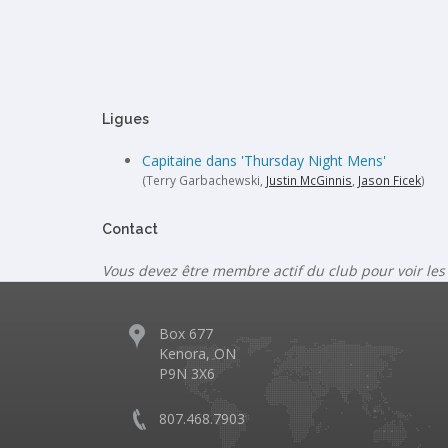
Ligues
Capitaine dans 'Thursday Night Mens'
(Terry Garbachewski,
Justin McGinnis
,
Jason Ficek
)
Contact
Vous devez être membre actif du club pour voir les
Box 677
Kenora, ON
P9N 3X6
807.468.7903