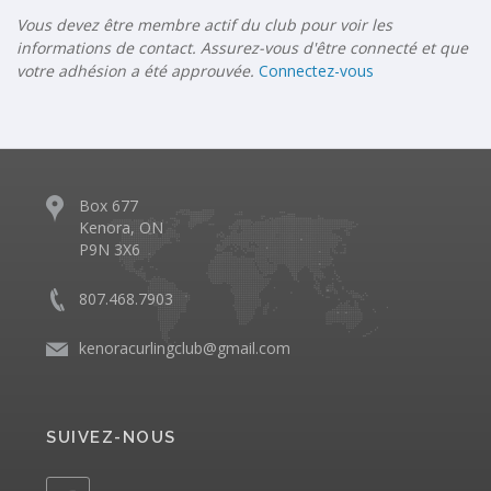
Vous devez être membre actif du club pour voir les
informations de contact. Assurez-vous d'être connecté et que
votre adhésion a été approuvée.
Connectez-vous
Box 677
Kenora, ON
P9N 3X6
807.468.7903
kenoracurlingclub@gmail.com
SUIVEZ-NOUS