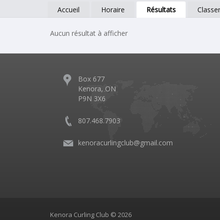
Accueil
Horaire
Résultats
Classe
Aucun résultat à afficher
Box 677
Kenora, ON
P9N 3X6
807.468.7903
kenoracurlingclub@gmail.com
Kenora Curling Club © 2026