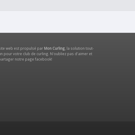
site web est propulsé par
Mon Curling
, la solution tout-
n pour votre club de curling. N'oubliez pas d'aimer et
partager notre
page facebook
!