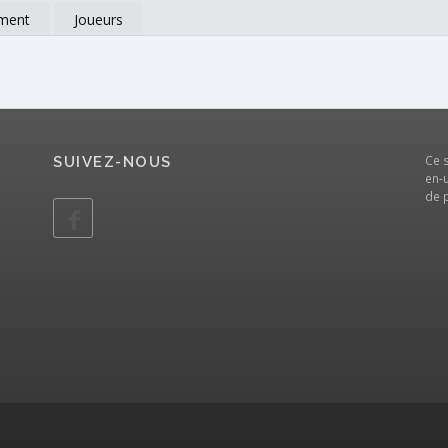
ment
Joueurs
Ce 
SUIVEZ-NOUS
en-u
de 