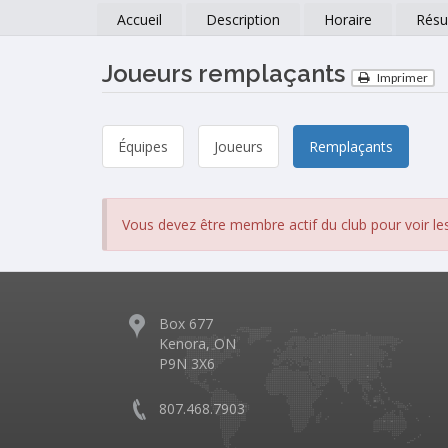
Accueil
Description
Horaire
Résu
Joueurs remplaçants
Imprimer
Équipes
Joueurs
Remplaçants
Vous devez être membre actif du club pour voir le
Box 677
Kenora, ON
P9N 3X6
807.468.7903