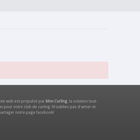
site web est propulsé par
Mon Curling
, la solution tout-
n pour votre club de curling. N'oubliez pas d'aimer et
partager notre
page facebook
!