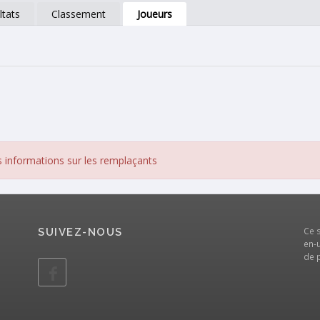
ltats
Classement
Joueurs
s informations sur les remplaçants
Ce 
SUIVEZ-NOUS
en-u
de 