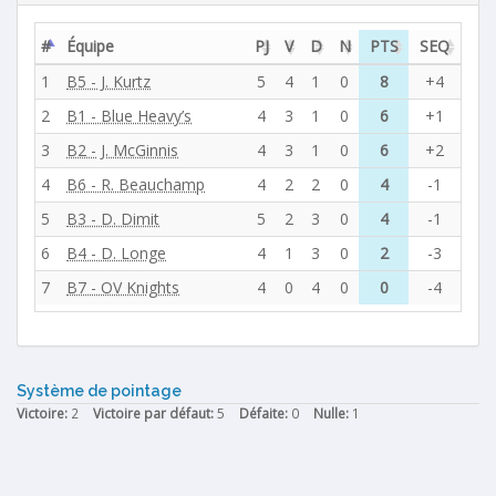
#
Équipe
PJ
V
D
N
PTS
SEQ
1
B5 - J. Kurtz
5
4
1
0
8
+4
2
B1 - Blue Heavy’s
4
3
1
0
6
+1
3
B2 - J. McGinnis
4
3
1
0
6
+2
4
B6 - R. Beauchamp
4
2
2
0
4
-1
5
B3 - D. Dimit
5
2
3
0
4
-1
6
B4 - D. Longe
4
1
3
0
2
-3
7
B7 - OV Knights
4
0
4
0
0
-4
Système de pointage
Victoire:
2
Victoire par défaut:
5
Défaite:
0
Nulle:
1