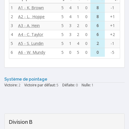
1
A1 - K. Brown
5
4
1
0
8
-1
2
A2 - L. Hoppe
5
4
1
0
8
+1
3
A3 - A. Hein
5
3
2
0
6
+1
4
A4 - C. Taylor
5
3
2
0
6
+2
5
A5 - S. Lundin
5
1
4
0
2
-1
6
A6 - W. Mundy
5
0
5
0
0
-5
Système de pointage
Victoire:
2
Victoire par défaut:
5
Défaite:
0
Nulle:
1
Division B