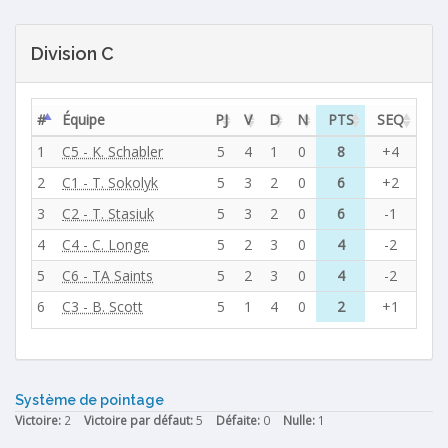
Division C
#
Équipe
PJ
V
D
N
PTS
SEQ
1
C5 - K. Schabler
5
4
1
0
8
+4
2
C1 - T. Sokolyk
5
3
2
0
6
+2
3
C2 - T. Stasiuk
5
3
2
0
6
-1
4
C4 - C. Longe
5
2
3
0
4
-2
5
C6 - TA Saints
5
2
3
0
4
-2
6
C3 - B. Scott
5
1
4
0
2
+1
Système de pointage
Victoire:
2
Victoire par défaut:
5
Défaite:
0
Nulle:
1