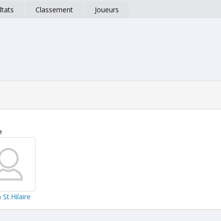
ltats
Classement
Joueurs
e
St.Hilaire