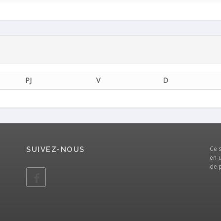
PJ
V
D
Ce 
SUIVEZ-NOUS
en-u
de 