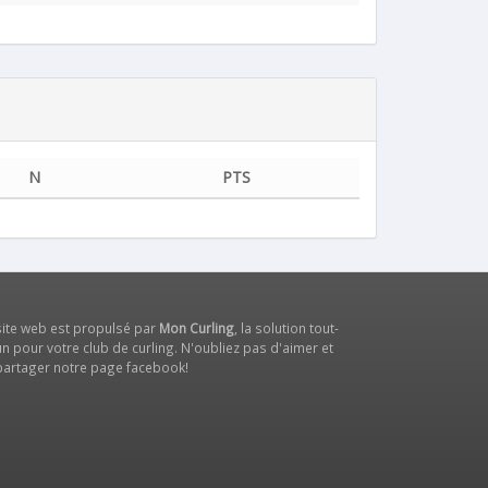
N
PTS
site web est propulsé par
Mon Curling
, la solution tout-
n pour votre club de curling. N'oubliez pas d'aimer et
partager notre
page facebook
!