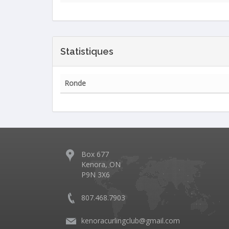
Statistiques
Ronde
Box 677
Kenora, ON
P9N 3X6
807.468.7903
kenoracurlingclub@gmail.com