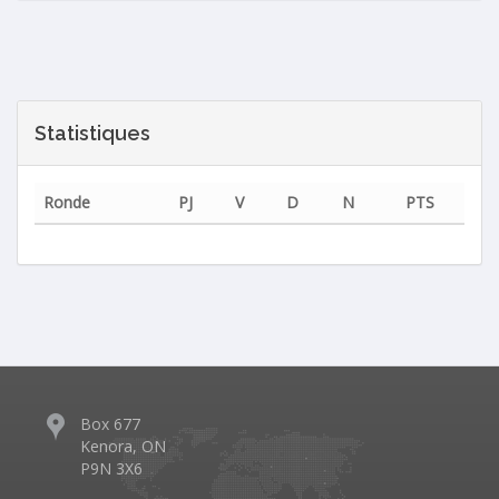
Statistiques
Ronde
PJ
V
D
N
PTS
Box 677
Kenora, ON
P9N 3X6