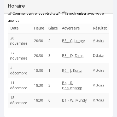
Horaire
Comment entrer vos résultats?
Synchroniser avec votre
agenda
Date
Heure
Glace
Adversaire
Résultat
20
20:30
2
B5 - C. Longe
Victoire
novembre
27
20:30
3
B3 - D. Dimit
Défaite
novembre
4
18:30
1
B6 - J. Kurtz
Victoire
décembre
11
B4 - R.
18:30
3
Victoire
décembre
Beauchamp
18
18:30
6
B1 - W. Mundy
Victoire
décembre