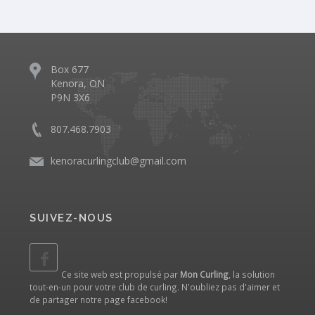
Box 677
Kenora, ON
P9N 3X6
807.468.7903
kenoracurlingclub@gmail.com
SUIVEZ-NOUS
Ce site web est propulsé par
Mon Curling
, la solution
tout-en-un pour votre club de curling. N'oubliez pas d'aimer et
de partager notre
page facebook
!