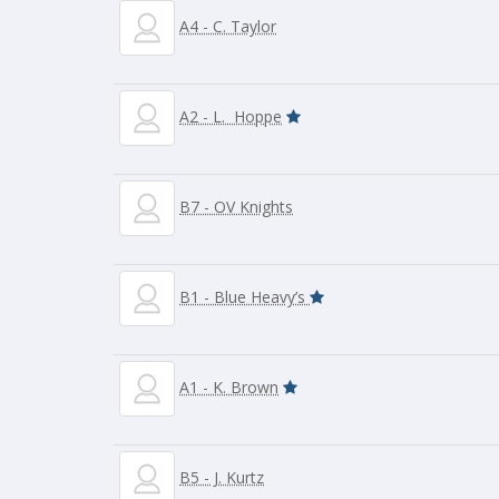
A4 - C. Taylor
A2 - L. Hoppe
B7 - OV Knights
B1 - Blue Heavy’s
A1 - K. Brown
B5 - J. Kurtz