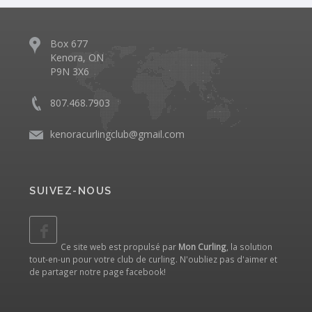
Box 677
Kenora, ON
P9N 3X6
807.468.7903
kenoracurlingclub@gmail.com
SUIVEZ-NOUS
Ce site web est propulsé par
Mon Curling
, la solution
tout-en-un pour votre club de curling. N'oubliez pas d'aimer et
de partager notre
page facebook
!