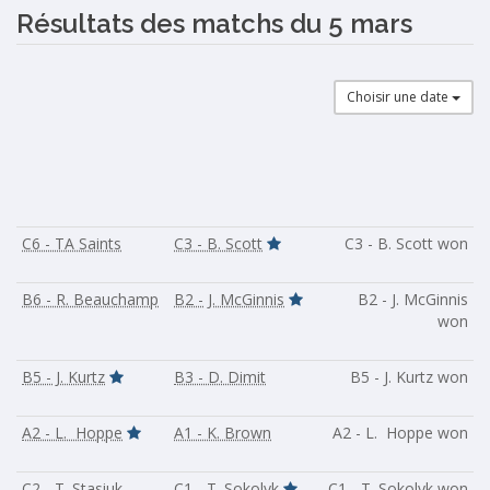
Résultats des matchs du 5 mars
Choisir une date
C6 - TA Saints
C3 - B. Scott
C3 - B. Scott won
B6 - R. Beauchamp
B2 - J. McGinnis
B2 - J. McGinnis
won
B5 - J. Kurtz
B3 - D. Dimit
B5 - J. Kurtz won
A2 - L. Hoppe
A1 - K. Brown
A2 - L. Hoppe won
C2 - T. Stasiuk
C1 - T. Sokolyk
C1 - T. Sokolyk won