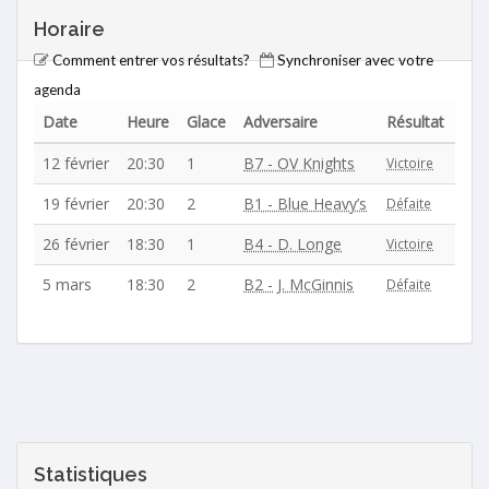
Horaire
Comment entrer vos résultats?
Synchroniser avec votre
agenda
Date
Heure
Glace
Adversaire
Résultat
12 février
20:30
1
B7 - OV Knights
Victoire
19 février
20:30
2
B1 - Blue Heavy’s
Défaite
26 février
18:30
1
B4 - D. Longe
Victoire
5 mars
18:30
2
B2 - J. McGinnis
Défaite
Statistiques