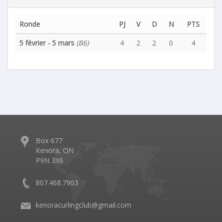
Ronde
PJ
V
D
N
PTS
5 février - 5 mars
(B6)
4
2
2
0
4
Box 677
Kenora, ON
P9N 3X6
807.468.7903
kenoracurlingclub@gmail.com