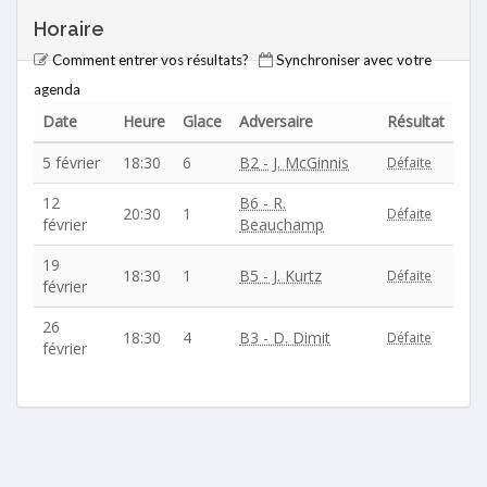
Horaire
Comment entrer vos résultats?
Synchroniser avec votre
agenda
Date
Heure
Glace
Adversaire
Résultat
5 février
18:30
6
B2 - J. McGinnis
Défaite
12
B6 - R.
20:30
1
Défaite
février
Beauchamp
19
18:30
1
B5 - J. Kurtz
Défaite
février
26
18:30
4
B3 - D. Dimit
Défaite
février