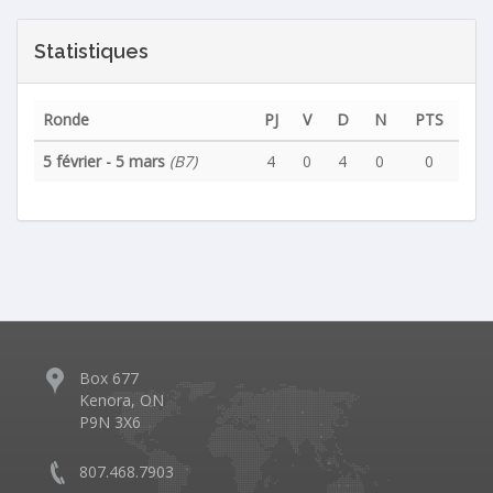
Statistiques
Ronde
PJ
V
D
N
PTS
5 février - 5 mars
(B7)
4
0
4
0
0
Box 677
Kenora, ON
P9N 3X6
807.468.7903