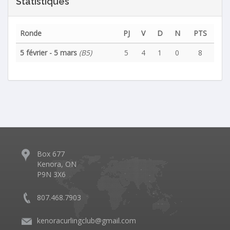
Statistiques
Ronde
PJ
V
D
N
PTS
5 février - 5 mars
(B5)
5
4
1
0
8
Box 677
Kenora, ON
P9N 3X6
807.468.7903
kenoracurlingclub@gmail.com