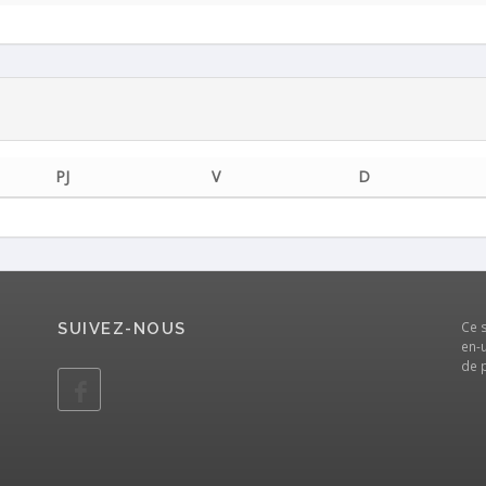
PJ
V
D
Ce 
SUIVEZ-NOUS
en-u
de 