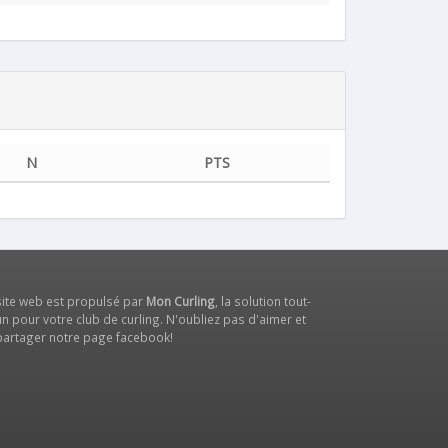
N
PTS
site web est propulsé par
Mon Curling
, la solution tout-
n pour votre club de curling. N'oubliez pas d'aimer et
partager notre
page facebook
!