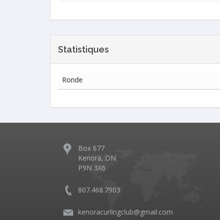
Statistiques
Ronde
Box 677
Kenora, ON
P9N 3X6
807.468.7903
kenoracurlingclub@gmail.com