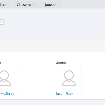
ltats
Classement
Joueurs
er
e
2ieme
n McGinnis
Jason Ficek