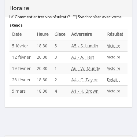
Horaire
Comment entrer vos résultats?
Synchroniser avec votre
agenda
Date
Heure
Glace
Adversaire
Résultat
5 février
18:30
5
A5 - S. Lundin
Victoire
12 février
20:30
3
A3 - A. Hein
Victoire
19 février
20:30
1
A6 - W. Mundy
Victoire
26 février
18:30
2
A4 - C. Taylor
Défaite
5 mars
18:30
4
A1 - K. Brown
Victoire