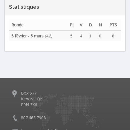
Statistiques
Ronde
PJ
V
D
N
PTS
5 février - 5 mars
(A2)
5
4
1
0
8
Box 677
Kenora, ON
P9N 3X6
807.468.7903