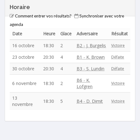
Horaire
Comment entrer vos résultats?
Synchroniser avec votre
agenda
Date
Heure
Glace
Adversaire
Résultat
16 octobre
18:30
2
B2 - J. Burgelis
Victoire
23 octobre
20:30
4
B1 - K. Brown
Défaite
30 octobre
20:30
4
B3 - S. Lundin
Défaite
B6 - K.
6 novembre
18:30
2
Victoire
Lofgren
13
18:30
5
B4 - D. Dimit
Victoire
novembre