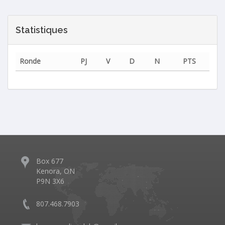
Statistiques
Ronde
PJ
V
D
N
PTS
Box 677
Kenora, ON
P9N 3X6
807.468.7903